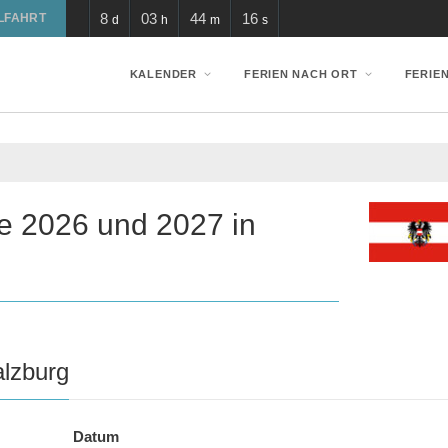
8
03
44
15
LFAHRT
d
h
m
s
KALENDER
FERIEN NACH ORT
FERIE
ge 2026 und 2027 in
alzburg
Datum