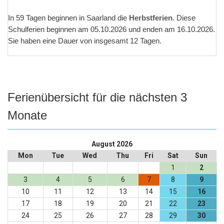
In
59
Tagen beginnen in Saarland die
Herbstferien
. Diese
Schulferien beginnen am 05.10.2026 und enden am 16.10.2026.
Sie haben eine Dauer von insgesamt 12 Tagen.
Ferienübersicht für die nächsten 3
Monate
August 2026
Mon
Tue
Wed
Thu
Fri
Sat
Sun
1
2
3
4
5
6
7
8
9
10
11
12
13
14
15
16
17
18
19
20
21
22
23
24
25
26
27
28
29
30