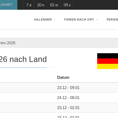
7
20
02
09
LFAHRT
d
h
m
s
KALENDER
FERIEN NACH ORT
FERIE
rien 2026
026 nach Land
Datum
23.12 - 09.01
24.12 - 08.01
23.12 - 02.01
23.12 - 02.01