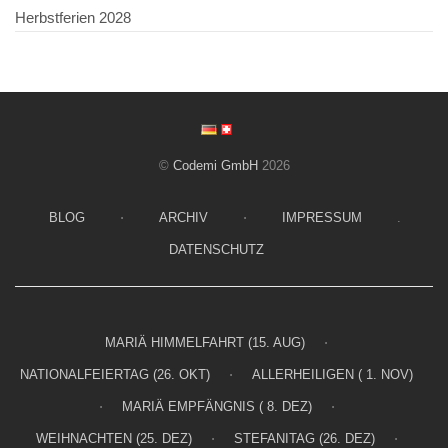
Herbstferien 2028
©
Codemi GmbH
2026
BLOG
⋅
ARCHIV
⋅
IMPRESSUM
.
DATENSCHUTZ
MARIÄ HIMMELFAHRT (15. AUG)
⋅
NATIONALFEIERTAG (26. OKT)
⋅
ALLERHEILIGEN ( 1. NOV)
⋅
MARIÄ EMPFÄNGNIS ( 8. DEZ)
⋅
WEIHNACHTEN (25. DEZ)
⋅
STEFANITAG (26. DEZ)
⋅