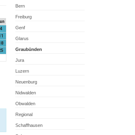
Bern
Freiburg
un
Genf
4
11
Glarus
18
Graubünden
25
Jura
Luzern
Neuenburg
Nidwalden
Obwalden
Regional
Schaffhausen