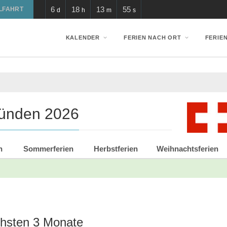
6
18
13
55
LFAHRT
d
h
m
s
KALENDER
FERIEN NACH ORT
FERIE
bünden 2026
n
Sommerferien
Herbstferien
Weihnachtsferien
ächsten 3 Monate