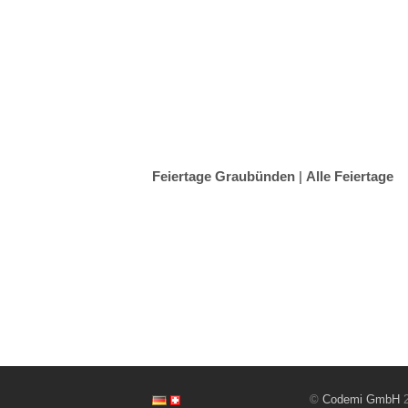
Feiertage Graubünden
|
Alle Feiertage
©
Codemi GmbH
2