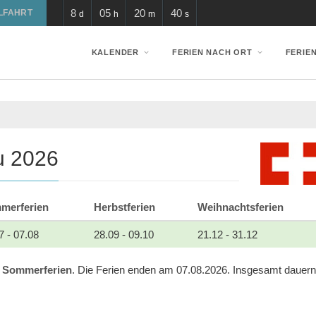
8
05
20
40
LFAHRT
d
h
m
s
KALENDER
FERIEN NACH ORT
FERIE
u 2026
merferien
Herbstferien
Weihnachtsferien
7 - 07.08
28.09 - 09.10
21.12 - 31.12
e
Sommerferien
. Die Ferien enden am 07.08.2026. Insgesamt dauern