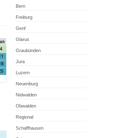
Bern
Freiburg
Genf
Glarus
un
4
Graubünden
11
Jura
18
25
Luzern
Neuenburg
Nidwalden
Obwalden
Regional
Schaffhausen