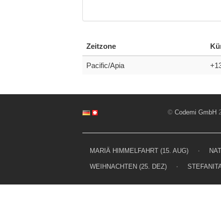
Zeitzone
Kü
Pacific/Apia
+1
©
Codemi GmbH
2
MARIÄ HIMMELFAHRT (15. AUG)
⋅
NAT
WEIHNACHTEN (25. DEZ)
⋅
STEFANITA