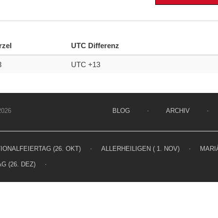
rzel
UTC Differenz
3
UTC +13
026
BLOG
⋅
ARCHIV
⋅
IONALFEIERTAG (26. OKT)
⋅
ALLERHEILIGEN ( 1. NOV)
⋅
MARIÄ
G (26. DEZ)
⋅