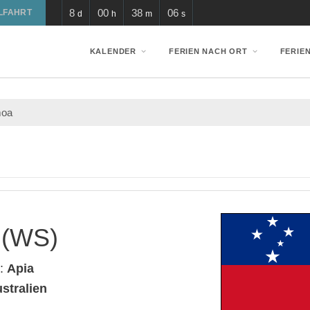
8
00
38
06
LFAHRT
d
h
m
s
KALENDER
FERIEN NACH ORT
FERIE
oa
 (WS)
t:
Apia
stralien