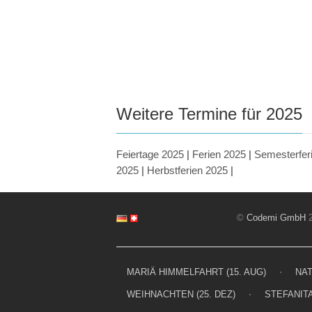
Weitere Termine für 2025
Feiertage 2025
|
Ferien 2025
|
Semesterfer
2025
|
Herbstferien 2025
|
©
Codemi GmbH
2
MARIÄ HIMMELFAHRT (15. AUG)
⋅
NAT
WEIHNACHTEN (25. DEZ)
⋅
STEFANITA