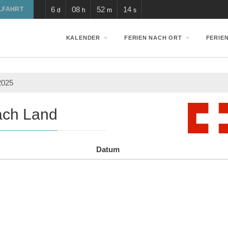
6
08
52
14
LFAHRT
d
h
m
s
KALENDER
FERIEN NACH ORT
FERIE
2025
nach Land
Datum