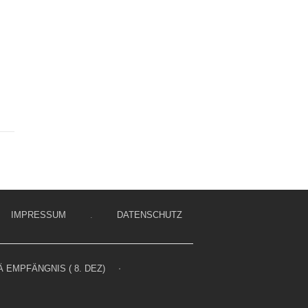
IMPRESSUM
.
DATENSCHUTZ
 EMPFÄNGNIS ( 8. DEZ)
⋅