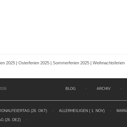
ien 2025
|
Osterferien 2025
|
Sommerferien 2025
|
Weihnachtsferien
026
BLOG
⋅
ARCHIV
⋅
IONALFEIERTAG (26. OKT)
⋅
ALLERHEILIGEN ( 1. NOV)
⋅
MARIÄ
G (26. DEZ)
⋅