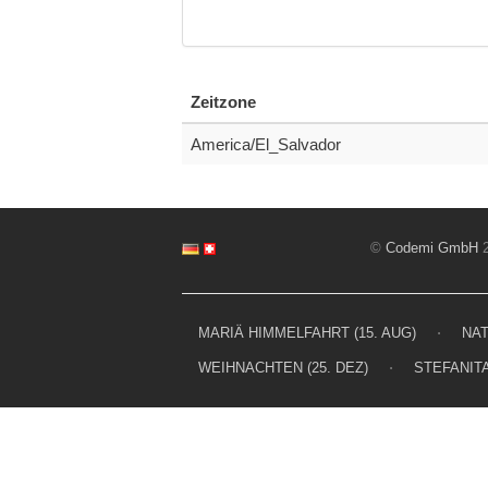
Zeitzone
America/El_Salvador
©
Codemi GmbH
2
MARIÄ HIMMELFAHRT (15. AUG)
⋅
NAT
WEIHNACHTEN (25. DEZ)
⋅
STEFANITA