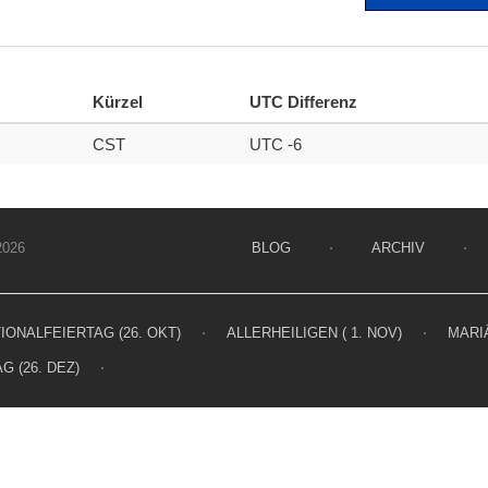
Kürzel
UTC Differenz
CST
UTC -6
026
BLOG
⋅
ARCHIV
⋅
IONALFEIERTAG (26. OKT)
⋅
ALLERHEILIGEN ( 1. NOV)
⋅
MARIÄ
G (26. DEZ)
⋅