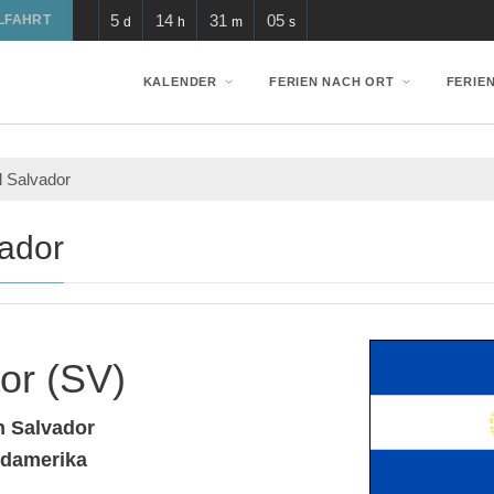
5
14
31
05
LFAHRT
d
h
m
s
KALENDER
FERIEN NACH ORT
FERIE
l Salvador
vador
or (SV)
n Salvador
damerika