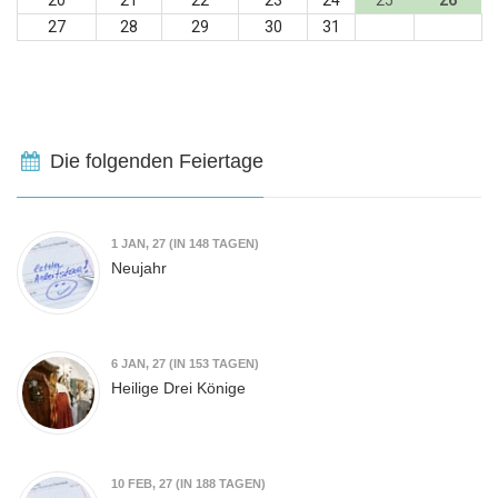
20
21
22
23
24
25
26
27
28
29
30
31
Die folgenden Feiertage
1
JAN, 27
(IN 148 TAGEN)
Neujahr
6
JAN, 27
(IN 153 TAGEN)
Heilige Drei Könige
10
FEB, 27
(IN 188 TAGEN)