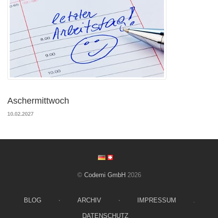
Aschermittwoch
10.02.2027
©
Codemi GmbH
2026
BLOG
⋅
ARCHIV
⋅
IMPRESSUM
.
DATENSCHUTZ