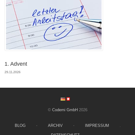
1. Advent
29.11.2026
©
Codemi GmbH
2026
BLOG
⋅
ARCHIV
⋅
IMPRESSUM
.