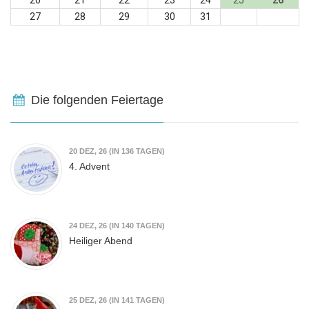
20
21
22
23
24
25
26
27
28
29
30
31
Die folgenden Feiertage
20
DEZ, 26
(IN 136 TAGEN)
4. Advent
24
DEZ, 26
(IN 140 TAGEN)
Heiliger Abend
25
DEZ, 26
(IN 141 TAGEN)